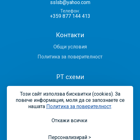
sslsb@yahoo.com
Телефон
+359 877 144 413
Контакти
Общи условия
Политика за поверителност
PT схеми
PTs 2024
Този сайт използва бисквитки (cookies). За
PTs 2025
повече информация, моля да се запознаете се
нашaтa
Политика за поверителност
.
Откажи всички
Общи условия
Политика за поверителност
Рекламации и възражения
Управление на бисквитките
Карта на сайта
Персонализирай >