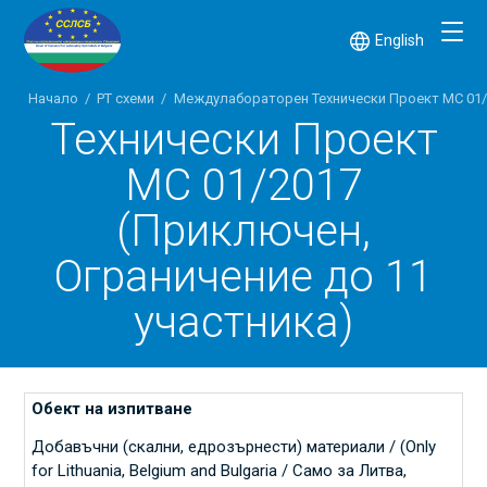
English
Начало
/
PT схеми
/
Междулабораторен Технически Проект МС 01/2
Технически Проект
МС 01/2017
(Приключен,
Ограничение до 11
участника)
Добавъчни (скални, едрозърнести) материали / (Only
for Lithuania, Belgium and Bulgaria / Само за Литва,