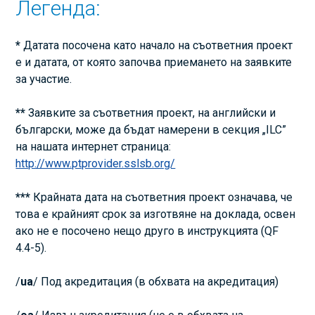
Легенда:
*
Датата посочена като начало на съответния проект
е и датата, от която започва приемането на заявките
за участие.
**
Заявките за съответния проект, на английски и
български, може да бъдат намерени в секция „ILC”
на нашата интернет страница:
http://www.ptprovider.sslsb.org/
***
Крайната дата на съответния проект означава, че
това е крайният срок за изготвяне на доклада, освен
ако не е посочено нещо друго в инструкцията (QF
4.4-5).
/
ua
/ Под акредитация (в обхвата на акредитация)